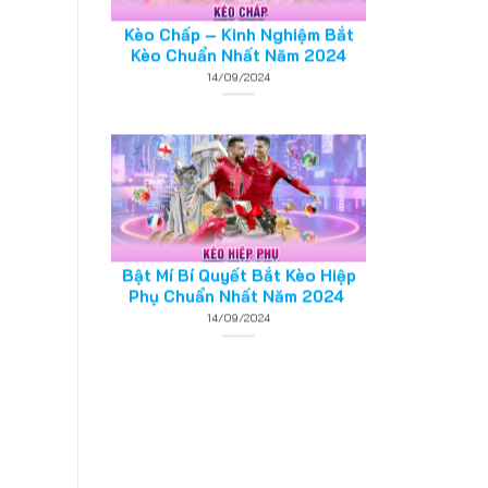
14/09/2024
Bật Mí Bí Quyết Bắt Kèo Hiệp
Phụ Chuẩn Nhất Năm 2024
14/09/2024
Kèo Thẻ Vàng – Hành Trình
Chinh Phục Đỉnh Vinh Quang