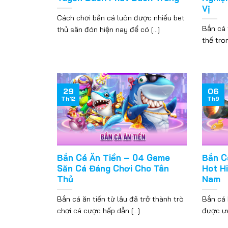
Vị
Cách chơi bắn cá luôn được nhiều bet
Bắn cá 
thủ săn đón hiện nay để có [...]
thế tron
29
06
Th12
Th9
Bắn Cá Ăn Tiền – 04 Game
Bắn C
Săn Cá Đáng Chơi Cho Tân
Hot Hi
Thủ
Nam
Bắn cá ăn tiền từ lâu đã trở thành trò
Bắn cá 
chơi cá cược hấp dẫn [...]
được ưa