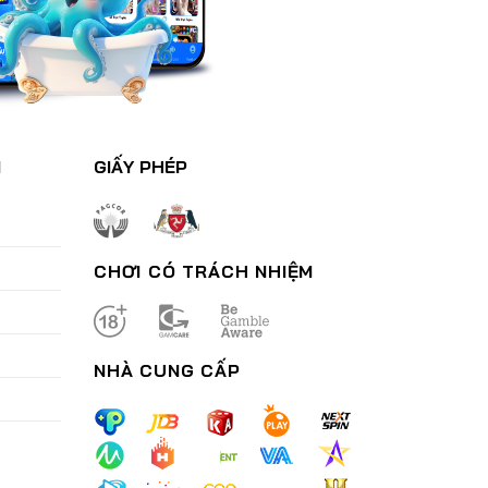
Khiến Bạn Không Thể Rời Mắt
14/09/2024
N
GIẤY PHÉP
Kèo Phạt Góc – Cách Chơi Và
Tham Gia Kèo Bóng Hiệu Quả
20/08/2024
CHƠI CÓ TRÁCH NHIỆM
NHÀ CUNG CẤP