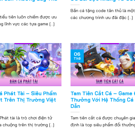
Bắn cá tặng code tân thủ là một
tiểu tiên luôn chiếm được ưu
các chương trình ưu đãi đặc [...]
g lĩnh vực các tựa game [...]
06
Th9
á Phát Tài – Siêu Phẩm
Tam Tiên Cắt Cá – Game 
t Trên Thị Trường Việt
Thưởng Với Hệ Thống Cá
Dẫn
Phát tài là trò chơi điện tử
Tam tiên cắt cá được chuyên gi
 chuộng trên thị trường [...]
định là top siêu phẩm đổi thưởng [