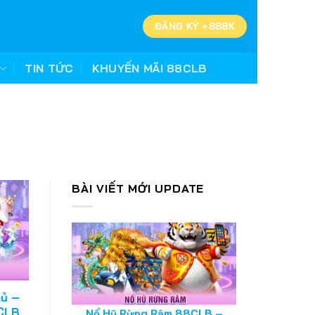
ĐĂNG KÝ +888K
TIN TỨC
KHUYẾN MÃI 88CLB
Nổ Hũ Thần Tài – Trải Nghiệm
Đỉnh Cao Tựa Game Đổi
Thưởng
29/12/2024
BÀI VIẾT MỚI UPDATE
Nổ Hũ Rừng Rậm 88CLB –
Game Săn Thưởng Đỉnh Nóc
hủ –
Kịch Trần
CLB
29/12/2024