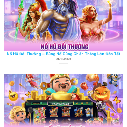
Nổ Hũ Đổi Thưởng – Bùng Nổ Cùng Chiến Thắng Lớn Đón Tết
29/12/2024
Nổ Hũ Thần Tài – Trải Nghiệm Đỉnh Cao Tựa Game Đổi Thưởng
29/12/2024