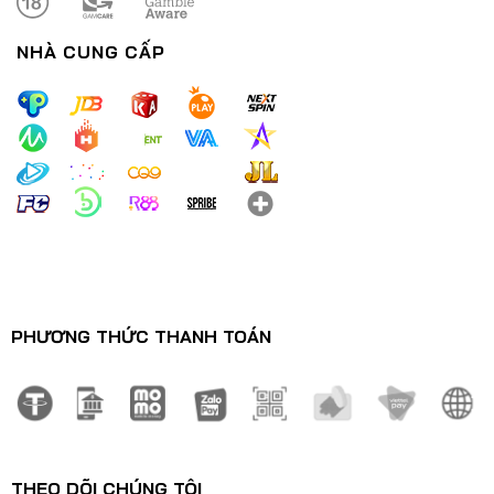
NHÀ CUNG CẤP
Kèo Thẻ Vàng – Hành Trình Chinh Phục Đỉnh Vinh Quang
14/09/2024
PHƯƠNG THỨC THANH TOÁN
Đá Gà Bình Luận Viên – Nâng Tầm Trải Nghiệm Cá Cược Của
Bạni
14/09/2024
THEO DÕI CHÚNG TÔI