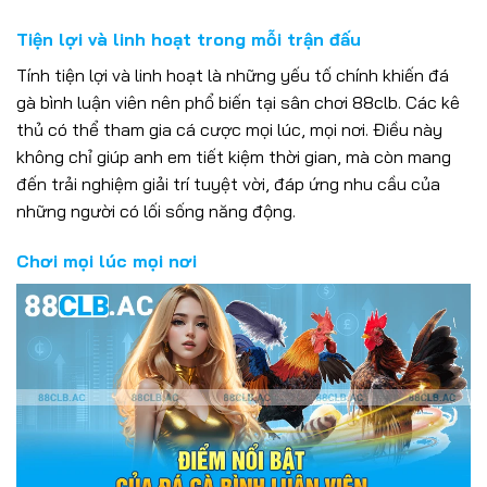
Tiện lợi và linh hoạt trong mỗi trận đấu
Tính tiện lợi và linh hoạt là những yếu tố chính khiến đá
gà bình luận viên nên phổ biến tại sân chơi 88clb. Các kê
thủ có thể tham gia cá cược mọi lúc, mọi nơi. Điều này
không chỉ giúp anh em tiết kiệm thời gian, mà còn mang
đến trải nghiệm giải trí tuyệt vời, đáp ứng nhu cầu của
những người có lối sống năng động.
Chơi mọi lúc mọi nơi