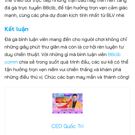
thể theo dõi trực tiếp những trận đấu này trên nền tảng
đá gà trực tuyến 88clb, để tận hưởng trọn vẹn cảm giác
mạnh, cùng các pha dự đoán kịch tính nhất từ BLV nhé.
Kết luận
Đá gà bình luận viên mang đến cho người chơi không chỉ
những giây phút thư giãn mà còn là cơ hội rèn luyện tư
duy chiến thuật. Với những gì mà bình luận viên
88clb
comm
chia sẻ trong suốt quá trình đấu, các sư kê có thể
tận hưởng trọn vẹn niềm vui chiến thắng và khám phá
những điều thú vị. Chúc các bạn may mắn và thành công!
Game bài 3D 88CLB – Sảnh chơi đổi thưởng trực tuyến số 1
25/06/2025
CEO Quốc Trí