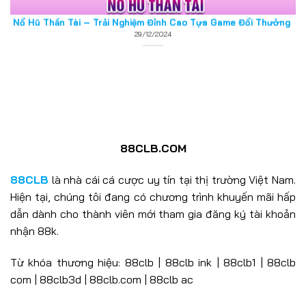
88CLB.COM
Nổ Hũ Rừng Rậm 88CLB – Game Săn Thưởng Đỉnh Nóc Kịch
Trần
88CLB
là nhà cái cá cược uy tín tại thị trường Việt Nam.
29/12/2024
Hiện tại, chúng tôi đang có chương trình khuyến mãi hấp
dẫn dành cho thành viên mới tham gia đăng ký tài khoản
nhận 88k.
Từ khóa thương hiệu: 88clb | 88clb ink | 88clb1 | 88clb
com | 88clb3d | 88clb.com | 88clb ac