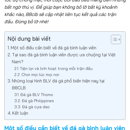
bất ngờ thú vị. Để giúp bạn không bỏ lỡ bất kỳ khoảnh
khắc nào, 88clb sẽ cập nhật liên tục kết quả các trận
đấu. Đừng bỏ lỡ nhé!
Nội dung bài viết
Một số điều cần biết về đá gà bình luận viên
Tại sao đá gà bình luận viên được ưa chuộng tại Việt
Nam?
Tiện lợi và linh hoạt trong mỗi trận đấu
Chơi mọi lúc mọi nơi
Những loại hình BLV đá gà phổ biến hiện nay tại
88CLB
Đá gà BLV Thomo
Đá gà Philippines
Đá gà cựa dao
Kết luận
Một số điều cần biết về đá gà bình luận viên