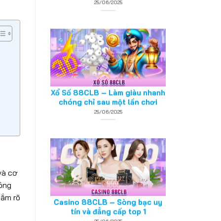
Xổ Số 88CLB – Làm giàu nhanh
chóng chỉ sau một lần chơi
25/06/2025
Casino 88CLB – Sòng bạc uy
tín và đẳng cấp top 1
và cơ
25/06/2025
đông
nắm rõ