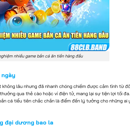
 nghiệm nhiều game bắn cá ăn tiền hàng đầu
i ngày
ắt không lâu nhưng đã nhanh chóng chiếm được cảm tình từ đ
thưởng qua thẻ cào hoặc ví điện tử, mang lại sự tiện lợi tối đa.
 bắn cá tiểu tiên chắc chắn là điểm đến lý tưởng cho những ai
g đại dương bao la