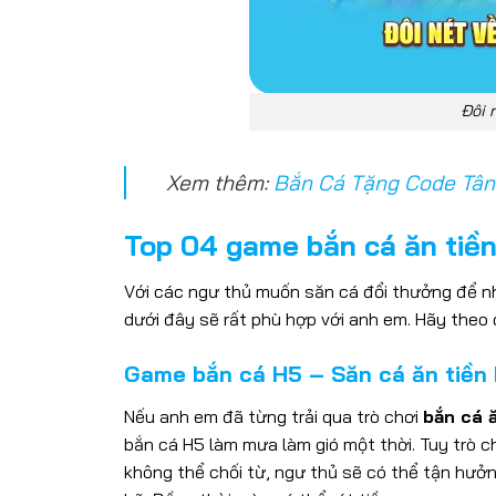
Đôi n
Xem thêm:
Bắn Cá Tặng Code Tân
Top 04 game bắn cá ăn tiề
Với các ngư thủ muốn săn cá đổi thưởng để n
dưới đây sẽ rất phù hợp với anh em. Hãy theo 
Game bắn cá H5 – Săn cá ăn tiền
Nếu anh em đã từng trải qua trò chơi
bắn cá ă
bắn cá H5 làm mưa làm gió một thời. Tuy trò ch
không thể chối từ, ngư thủ sẽ có thể tận hưởn