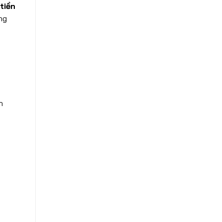
Thủ
tiền
14/09/2024
ng
Kèo Chấp – Kinh Nghiệm Bắt
n
Kèo Chuẩn Nhất Năm 2024
14/09/2024
Bật Mí Bí Quyết Bắt Kèo Hiệp
Phụ Chuẩn Nhất Năm 2024