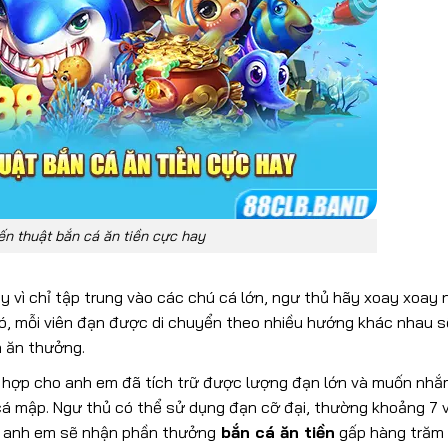
ến thuật bắn cá ăn tiền cực hay
ay vì chỉ tập trung vào các chú cá lớn, ngư thủ hãy xoay xoay
đó, mỗi viên đạn được di chuyển theo nhiều hướng khác nhau s
à ăn thưởng.
 hợp cho anh em đã tích trữ được lượng đạn lớn và muốn nh
á mập. Ngư thủ có thể sử dụng đạn cỡ đại, thường khoảng 7 v
g anh em sẽ nhận phần thưởng
bắn cá ăn tiền
gấp hàng trăm 