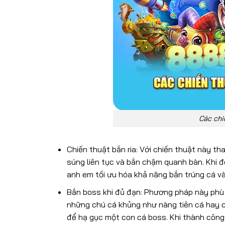
Các chi
Chiến thuật bắn ria: Với chiến thuật này th
súng liên tục và bắn chậm quanh bàn. Khi 
anh em tối ưu hóa khả năng bắn trúng cá v
Bắn boss khi đủ đạn: Phương pháp này phù
những chú cá khủng như nàng tiên cá hay c
để hạ gục một con cá boss. Khi thành côn