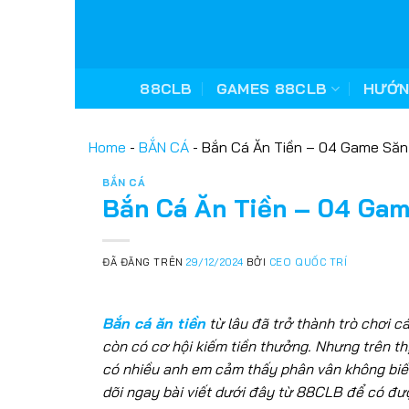
Chuyển
đến
nội
dung
88CLB
GAMES 88CLB
HƯỚN
Home
-
BẮN CÁ
-
Bắn Cá Ăn Tiền – 04 Game Săn
BẮN CÁ
Bắn Cá Ăn Tiền – 04 Ga
ĐÃ ĐĂNG TRÊN
29/12/2024
BỞI
CEO QUỐC TRÍ
Bắn cá ăn tiền
từ lâu đã trở thành trò chơi c
còn có cơ hội kiếm tiền thưởng. Nhưng trên th
có nhiều anh em cảm thấy phân vân không biết 
dõi ngay bài viết dưới đây từ 88CLB để có đượ