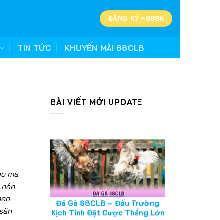
ĐĂNG KÝ +888K
Thể thao 88CLB – Nơi Hội Tụ
TIN TỨC
KHUYẾN MÃI 88CLB
Của Đam Mê Và Cơ Hội Thắng
Lớn
25/06/2025
BÀI VIẾT MỚI UPDATE
Đá Gà 88CLB – Đấu Trường
Kịch Tính Đặt Cược Thắng Lớn
cao mà
25/06/2025
, nên
heo
 săn