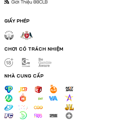
Giới Thiệu 88CLB
Nổ Hũ Đổi Thưởng – Bùng Nổ Cùng Chiến Thắng Lớn Đón Tết
GIẤY PHÉP
29/12/2024
CHƠI CÓ TRÁCH NHIỆM
NHÀ CUNG CẤP
Nổ Hũ Thần Tài – Trải Nghiệm Đỉnh Cao Tựa Game Đổi Thưởng
29/12/2024