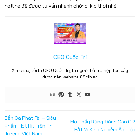
hotline để được tư vấn nhanh chóng, kịp thời nhé.
Nổ Hũ 88CLB – Săn Jackpot Khủng, Cơ Hội Thắng Lớn Mỗi
Ngày
25/06/2025
CEO Quốc Trí
Xin chào, tôi là CEO Quốc Trị, là người hỗ trợ hợp tác xây
dựng nên website 88clb.ac
Bắn Cá Phát Tài – Siêu
Thể thao 88CLB – Nơi Hội Tụ Của Đam Mê Và Cơ Hội Thắng
Mơ Thấy Rừng Đánh Con Gì?
Phẩm Hot Hit Trên Thị
Lớn
Bật Mí Kinh Nghiệm Ăn Tiền
25/06/2025
Trường Việt Nam