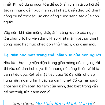
nhất. Khi sử dụng ngọn lửa để sưởi ấm chính là cơ hội để
tạo ra những cảm xúc mãnh liệt nhất, khiến đây trở thành
công cụ hỗ trợ đắc lực cho công cuộc sáng tạo của con
người.
Vậy nên, khi nằm mộng thấy ánh sáng rực rỡ của ngọn
lửa chứng tỏ hội viên đang khao khát mãnh liệt sự thành
công hoặc háo hức chào đón thử thách, khó khăn mới.
Đại diện cho một trạng thái cảm xúc của con người
Nếu lửa thực sự hiện diện trong giấc mộng của mọi người
thì vừa có tính tích cực, thế nhưng nó cũng thiên về khía
cạnh tiêu cực. Xét về mặt tiêu cực: Nó đại diện cho sự
hung hãn, ngang tàn hoặc sự ganh ghét đố kỵ mà người
chơi nên kiểm soát tối tâm của mình, đặc biệt trong vấn
đề mơ thấy lửa đánh con gì.
Xem thêm:
Mơ Thấy Rừng Đánh Con Gì
?