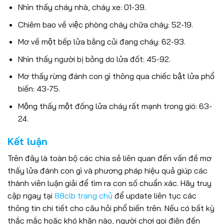
Nhìn thấy cháy nhà, cháy xe: 01-39.
Chiêm bao về việc phòng cháy chữa cháy: 52-19.
Mơ về một bếp lửa bằng củi đang cháy: 62-93.
Nhìn thấy người bị bỏng do lửa đốt: 45-92.
Mơ thấy rừng đánh con gì thông qua chiếc bật lửa phổ
biến: 43-75.
Mộng thấy một đống lửa cháy rất mạnh trong gió: 63-
24.
Bắn Cá 88CLB – Săn Cá Đổi Thưởng, Thắng Lớn Mỗi Ngày
25/06/2025
Kết luận
Trên đây là toàn bộ các chia sẻ liên quan đến vấn đề mơ
thấy lửa đánh con gì và phương pháp hiệu quả giúp các
thành viên luận giải để tìm ra con số chuẩn xác. Hãy truy
cập ngay tại
88clb trang chủ
để update liên tục các
thông tin chi tiết cho câu hỏi phổ biến trên. Nếu có bất kỳ
thắc mắc hoặc khó khăn nào, người chơi gọi điện đến