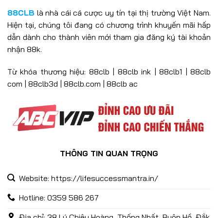
88CLB
là nhà cái cá cược uy tín tại thị trường Việt Nam.
Hiện tại, chúng tôi đang có chương trình khuyến mãi hấp
Khuyến Mãi 88CLB – Ưu Đãi Hấp Dẫn Nhận Thưởng Mỗi Ngày
dẫn dành cho thành viên mới tham gia đăng ký tài khoản
20/06/2025
nhận 88k.
Từ khóa thương hiệu: 88clb | 88clb ink | 88clb1 | 88clb
com | 88clb3d | 88clb.com | 88clb ac
THÔNG TIN QUAN TRỌNG
Giới Thiệu 88CLB – Nhà Cái Cá Cược Hàng Đầu Châu Á
Website: https://lifesuccessmantra.in/
27/12/2024
Hotline: 0359 586 267
Địa chỉ: 38 Lý Chiêu Hoàng, Thống Nhất, Buôn Hồ, Đắk