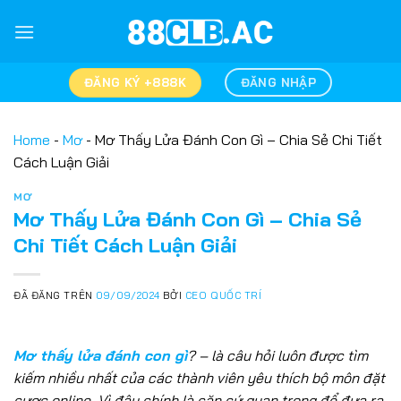
Chuyển
đến
nội
dung
ĐĂNG KÝ +888K
ĐĂNG NHẬP
Home
-
Mơ
-
Mơ Thấy Lửa Đánh Con Gì – Chia Sẻ Chi Tiết
Cách Luận Giải
MƠ
Mơ Thấy Lửa Đánh Con Gì – Chia Sẻ
Chi Tiết Cách Luận Giải
ĐÃ ĐĂNG TRÊN
09/09/2024
BỞI
CEO QUỐC TRÍ
Mơ thấy lửa đánh con gì
? – là câu hỏi luôn được tìm
kiếm nhiều nhất của các thành viên yêu thích bộ môn đặt
cược online. Vì đây chính là căn cứ quan trọng để đưa ra