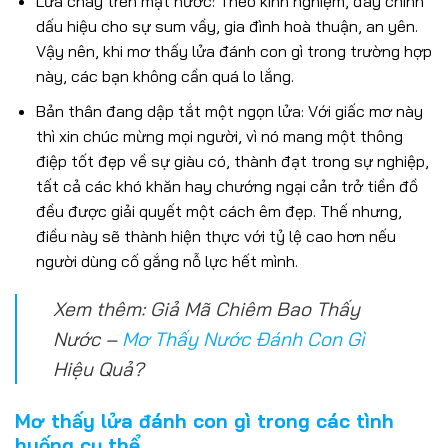
Lửa cháy trên mặt nước: Theo kinh nghiệm, đây chính
dấu hiệu cho sự sum vầy, gia đình hoà thuận, an yên.
Vậy nên, khi mơ thấy lửa đánh con gì trong trường hợp
này, các bạn không cần quá lo lắng.
Bản thân đang dập tắt một ngọn lửa: Với giấc mơ này
thì xin chúc mừng mọi người, vì nó mang một thông
điệp tốt đẹp về sự giàu có, thành đạt trong sự nghiệp,
tất cả các khó khăn hay chướng ngại cản trở tiền đồ
đều được giải quyết một cách êm đẹp. Thế nhưng,
điều này sẽ thành hiện thực với tỷ lệ cao hơn nếu
người dùng cố gắng nỗ lực hết mình.
Xem thêm: Giả Mã Chiêm Bao Thấy
Nước –
Mơ Thấy Nước Đánh Con Gì
Hiệu Quả?
Mơ thấy lửa đánh con gì trong các tình
huống cụ thể