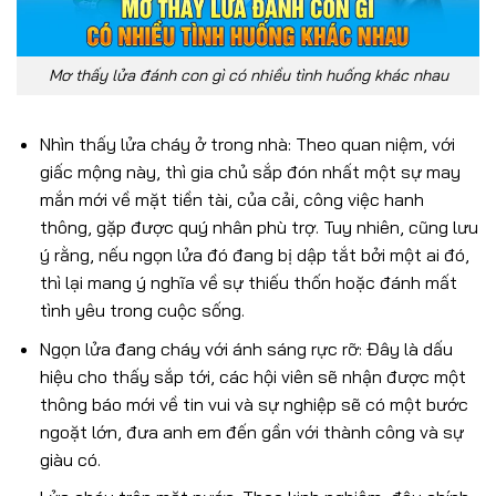
Mơ thấy lửa đánh con gì có nhiều tình huống khác nhau
Nhìn thấy lửa cháy ở trong nhà: Theo quan niệm, với
giấc mộng này, thì gia chủ sắp đón nhất một sự may
mắn mới về mặt tiền tài, của cải, công việc hanh
thông, gặp được quý nhân phù trợ. Tuy nhiên, cũng lưu
ý rằng, nếu ngọn lửa đó đang bị dập tắt bởi một ai đó,
thì lại mang ý nghĩa về sự thiếu thốn hoặc đánh mất
tình yêu trong cuộc sống.
Ngọn lửa đang cháy với ánh sáng rực rỡ: Đây là dấu
hiệu cho thấy sắp tới, các hội viên sẽ nhận được một
thông báo mới về tin vui và sự nghiệp sẽ có một bước
ngoặt lớn, đưa anh em đến gần với thành công và sự
giàu có.