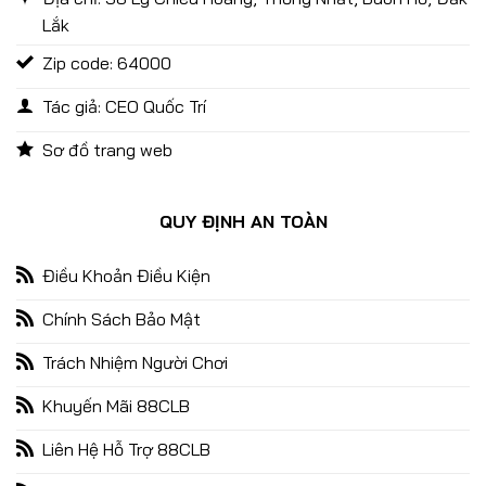
Lắk
Zip code: 64000
Tác giả: CEO Quốc Trí
Sơ đồ trang web
Game Nổ Hũ Quốc Tế 88CLB – Kho Game Săn Thưởng Hot
QUY ĐỊNH AN TOÀN
Nhất 2025
09/01/2025
Điều Khoản Điều Kiện
Chính Sách Bảo Mật
Trách Nhiệm Người Chơi
Khuyến Mãi 88CLB
Liên Hệ Hỗ Trợ 88CLB