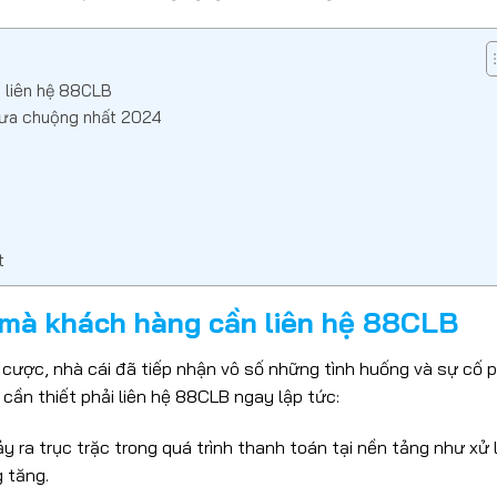
 liên hệ 88CLB
 ưa chuộng nhất 2024
t
mà khách hàng cần liên hệ 88CLB
á cược, nhà cái đã tiếp nhận vô số những tình huống và sự cố 
cần thiết phải liên hệ 88CLB ngay lập tức:
 ra trục trặc trong quá trình thanh toán tại nền tảng như xử 
 tăng.