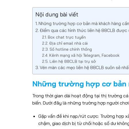
Nội dung bài viết
Những trường hợp cơ bản mà khách hàng cần
Điểm qua các hình thức liên hệ 88CLB được
Box chat trực tuyến
Địa chỉ email nhà cái
Số hotline chính thống
Kênh mạng xã hội Telegram, Facebook
Liên hệ 88CLB tại trụ sở
Vén màn các mẹo liên hệ 88CLB suôn sẻ nhấ
Những trường hợp cơ bản 
Trong thời gian dài hoạt động tại thị trường c
biến. Dưới đây là những trường hợp người chơi 
Gặp vấn đề khi nạp/rút cược: Trường hợp xảy
chậm, giao dịch bị từ chối hoặc số dư không