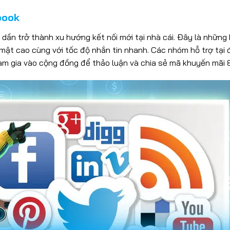
book
ần trở thành xu hướng kết nối mới tại nhà cái. Đây là những
ảo mật cao cùng với tốc độ nhắn tin nhanh. Các nhóm hỗ trợ tại
ham gia vào cộng đồng để thảo luận và chia sẻ mã khuyến mãi 