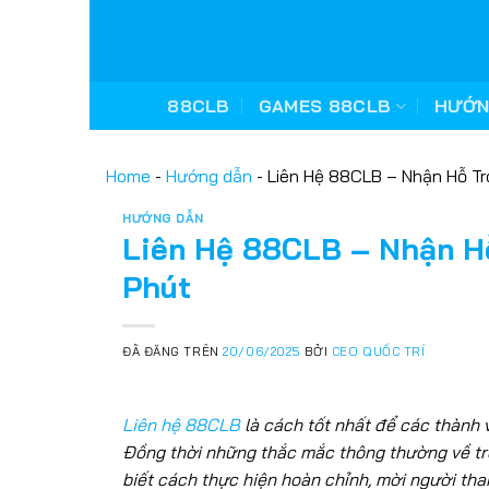
Chuyển
đến
nội
dung
88CLB
GAMES 88CLB
HƯỚN
Home
-
Hướng dẫn
-
Liên Hệ 88CLB – Nhận Hỗ Tr
HƯỚNG DẪN
Liên Hệ 88CLB – Nhận Hỗ
Phút
ĐÃ ĐĂNG TRÊN
20/06/2025
BỞI
CEO QUỐC TRÍ
Liên hệ 88CLB
là cách tốt nhất để các thành v
Đồng thời những thắc mắc thông thường về tr
biết cách thực hiện hoàn chỉnh, mời người th