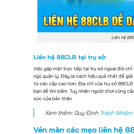
Liên hệ 88
Liên hệ 88CLB tại trụ sở
Việc gặp mặt trực tiếp tại trụ sở ngoài đời ch
ngũ quản lý. Đây là cách hiệu quả nhất để giả
từ các cấp cao hơn. Địa chỉ của trụ sở 88CLB
bạn dễ tìm kiếm. Tuy nhiên người chơi cũng cầ
sức của bản thân.
Xem thêm: Quy Định
Trách Nhiệm 
Vén màn các mẹo liên hệ 8