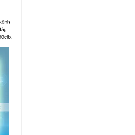
14/09/2024
 kênh
 đây
88clb.
Kèo Chấp – Kinh Nghiệm Bắt
Kèo Chuẩn Nhất Năm 2024
14/09/2024
Bật Mí Bí Quyết Bắt Kèo Hiệp
Phụ Chuẩn Nhất Năm 2024