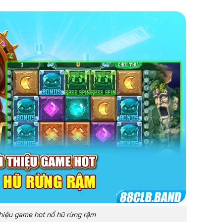
thiệu game hot nổ hũ rừng rậm