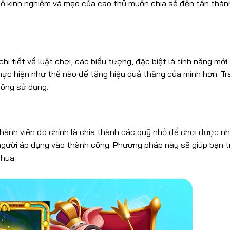
 số kinh nghiệm và mẹo của cao thủ muốn chia sẻ đến tân thàn
chi tiết về luật chơi, các biểu tượng, đặc biệt là tính năng mớ
 thực hiện như thế nào để tăng hiệu quả thắng của mình hơn. T
hông sử dụng.
hành viên đó chính là chia thành các quỹ nhỏ để chơi được nh
 người áp dụng vào thành công. Phương pháp này sẽ giúp bạn t
thua.