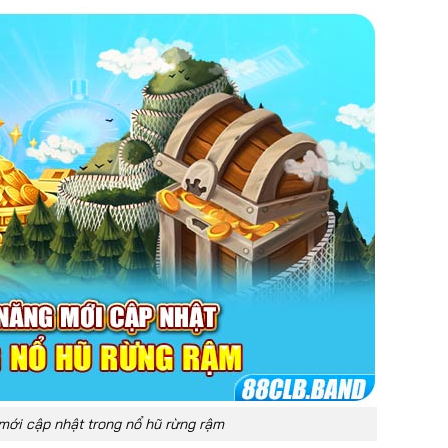
mới cập nhật trong nổ hũ rừng rậm