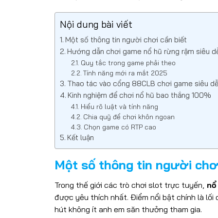
Nội dung bài viết
Một số thông tin người chơi cần biết
Hướng dẫn chơi game nổ hũ rừng rậm siêu d
Quy tắc trong game phải theo
Tính năng mới ra mắt 2025
Thao tác vào cổng 88CLB chơi game siêu d
Kinh nghiệm để chơi nổ hũ bao thắng 100%
Hiểu rõ luật và tính năng
Chia quỹ để chơi khôn ngoan
Chọn game có RTP cao
Kết luận
Một số thông tin người chơi
Trong thế giới các trò chơi slot trực tuyến,
nổ 
được yêu thích nhất. Điểm nổi bật chính là lối 
hút không ít anh em săn thưởng tham gia.