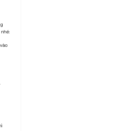
Thủ
14/09/2024
ng
 nhé:
 vào
Kèo Chấp – Kinh Nghiệm Bắt
Kèo Chuẩn Nhất Năm 2024
14/09/2024
.
hì
Bật Mí Bí Quyết Bắt Kèo Hiệp