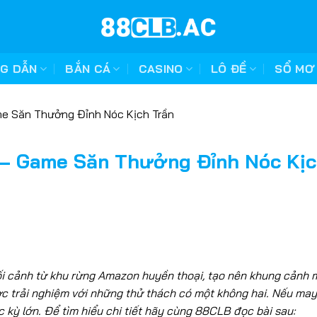
G DẪN
BẮN CÁ
CASINO
LÔ ĐỀ
SỔ MƠ
e Săn Thưởng Đỉnh Nóc Kịch Trần
– Game Săn Thưởng Đỉnh Nóc Kị
ối cảnh từ khu rừng Amazon huyền thoại, tạo nên khung cảnh 
ược trải nghiệm với những thử thách có một không hai. Nếu ma
kỳ lớn. Để tìm hiểu chi tiết hãy cùng 88CLB đọc bài sau: