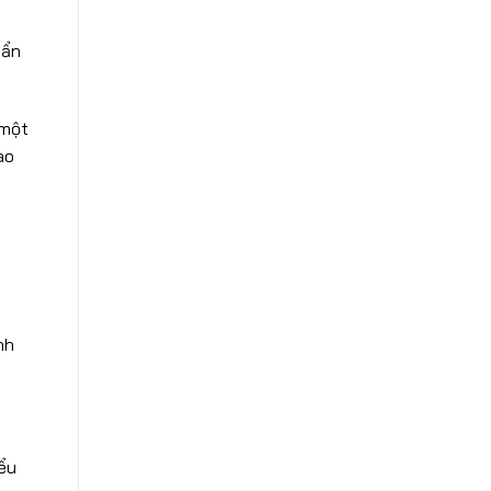
 ẩn
 một
Giới Thiệu 88CLB – Nhà Cái Cá
ào
Cược Hàng Đầu Châu Á
27/12/2024
nh
Game Nổ Hũ Quốc Tế 88CLB –
Kho Game Săn Thưởng Hot
Nhất 2025
09/01/2025
iểu