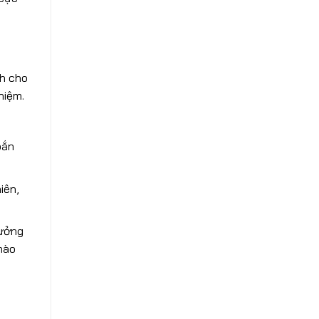
ch cho
Nổ Hũ Thần Tài – Trải Nghiệm
hiệm.
Đỉnh Cao Tựa Game Đổi
Thưởng
29/12/2024
bắn
iên,
hưởng
hào
Nổ Hũ Rừng Rậm 88CLB –
Game Săn Thưởng Đỉnh Nóc
Kịch Trần
29/12/2024