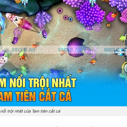
nổi trội nhất của Tam tiên cắt cá