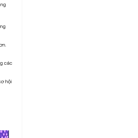
úng
ờng
ơn.
Kèo Trên Dưới – Kinh Nghiệm
Để Soi Kèo Hiệu Quả Từ Cao
Thủ
ng các
14/09/2024
cơ hội
Kèo Chấp – Kinh Nghiệm Bắt
Kèo Chuẩn Nhất Năm 2024
14/09/2024