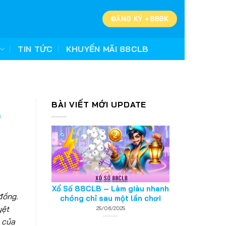
ĐĂNG KÝ +888K
Đá Gà 88CLB – Đấu Trường
Kịch Tính Đặt Cược Thắng Lớn
TIN TỨC
KHUYẾN MÃI 88CLB
25/06/2025
BÀI VIẾT MỚI UPDATE
p
Xổ Số 88CLB – Làm giàu nhanh
chóng chỉ sau một lần chơi
25/06/2025
đồng.
yệt
g của