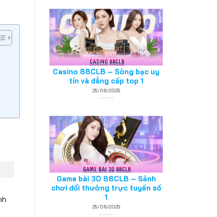
Casino 88CLB – Sòng bạc uy
tín và đẳng cấp top 1
25/06/2025
Game bài 3D 88CLB – Sảnh
chơi đổi thưởng trực tuyến số
1
25/06/2025
nh