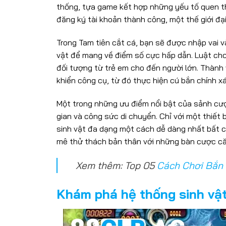
thống, tựa game kết hợp những yếu tố quen thu
đăng ký tài khoản thành công, một thế giới đạ
Trong Tam tiên cắt cá, bạn sẽ được nhập vai v
vật để mang về điểm số cực hấp dẫn. Luật chơ
đối tượng từ trẻ em cho đến người lớn. Thành
khiển công cụ, từ đó thực hiện cú bắn chính x
Một trong những ưu điểm nổi bật của sảnh cược
gian và công sức di chuyển. Chỉ với một thiết 
sinh vật đa dạng một cách dễ dàng nhất bất c
mê thử thách bản thân với những bàn cược că
Xem thêm: Top 05
Cách Chơi Bắn
Khám phá hệ thống sinh vật