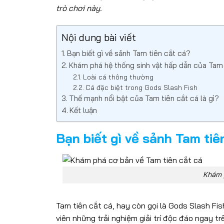
trò chơi này.
Nội dung bài viết
Bạn biết gì về sảnh Tam tiên cắt cá?
Khám phá hệ thống sinh vật hấp dẫn của Tam 
Loài cá thông thường
Cá đặc biệt trong Gods Slash Fish
Thế mạnh nổi bật của Tam tiên cắt cá là gì?
Kết luận
Bạn biết gì về sảnh Tam tiê
Khám p
Tam tiên cắt cá, hay còn gọi là Gods Slash Fi
viên những trải nghiệm giải trí độc đáo ngay t