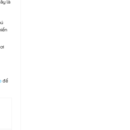
ây là
hú
hiển
Đá Gà Bình Luận Viên – Nâng
ơi
Tầm Trải Nghiệm Cá Cược Của
Bạni
14/09/2024
b
để
Trực Tiếp Đá Gà C1 Hôm Nay
Khiến Bạn Không Thể Rời Mắt
14/09/2024