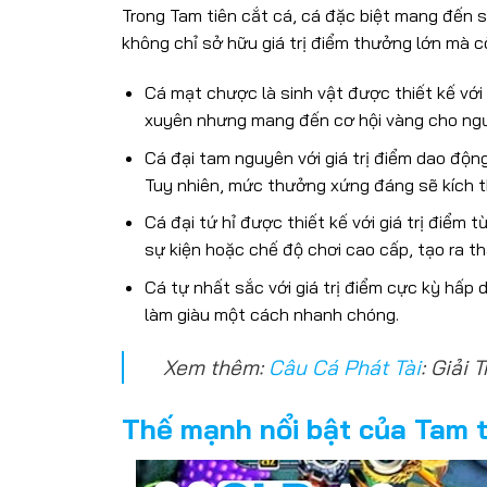
Trong Tam tiên cắt cá, cá đặc biệt mang đến
không chỉ sở hữu giá trị điểm thưởng lớn mà c
Cá mạt chược là sinh vật được thiết kế với
xuyên nhưng mang đến cơ hội vàng cho ngư
Cá đại tam nguyên với giá trị điểm dao độn
Tuy nhiên, mức thưởng xứng đáng sẽ kích t
Cá đại tứ hỉ được thiết kế với giá trị điểm
sự kiện hoặc chế độ chơi cao cấp, tạo ra t
Cá tự nhất sắc với giá trị điểm cực kỳ hấp 
làm giàu một cách nhanh chóng.
Xem thêm:
Câu Cá Phát Tài
: Giải 
Thế mạnh nổi bật của Tam ti