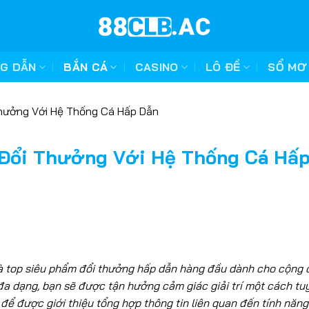
G DẪN
BẮN CÁ
CASINO
LÔ ĐỀ
SỔ MƠ
hưởng Với Hệ Thống Cá Hấp Dẫn
 Đổi Thưởng Với Hệ Thống Cá Hấ
à top siêu phẩm đổi thưởng hấp dẫn hàng đầu dành cho cộng 
đa dạng, bạn sẽ được tận hưởng cảm giác giải trí một cách tu
 để được giới thiệu tổng hợp thông tin liên quan đến tính năn