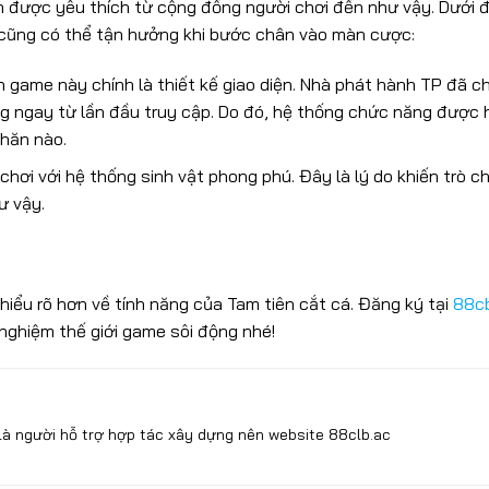
n được yêu thích từ cộng đồng người chơi đến như vậy. Dưới đ
 cũng có thể tận hưởng khi bước chân vào màn cược:
 game này chính là thiết kế giao diện. Nhà phát hành TP đã c
g ngay từ lần đầu truy cập. Do đó, hệ thống chức năng được 
khăn nào.
ơi với hệ thống sinh vật phong phú. Đây là lý do khiến trò ch
ư vậy.
hiểu rõ hơn về tính năng của Tam tiên cắt cá. Đăng ký tại
88c
nghiệm thế giới game sôi động nhé!
, là người hỗ trợ hợp tác xây dựng nên website 88clb.ac