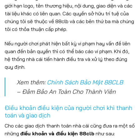
giới hạn logo, tên thương hiệu, nội dung, giao diện và các
tài liệu khác có liên quan. Các quyền sở hữu trí tuệ của
chúng tôi sẽ thuộc về 88clb và các bên thứ ba mà chúng
tôi có thỏa thuận cấp phép.
Nếu người chơi phát hiện bất kỳ vi phạm hay vấn đề liên
quan đến bản quyền thì có thể báo cáo vi phạm. Khi đó,
hệ thống nhà cái tiến hành điều tra và xử lý theo đúng
quy định.
Xem thêm:
Chính Sách Bảo Mật 88CLB
– Đảm Bảo An Toàn Cho Thành Viên
Điều khoản điều kiện của người chơi khi thanh
toán và giao dịch
Cho các giao dịch thanh toán nhà cái cũng đưa ra một số
những
điều khoản và điều kiện 88clb
như sau: