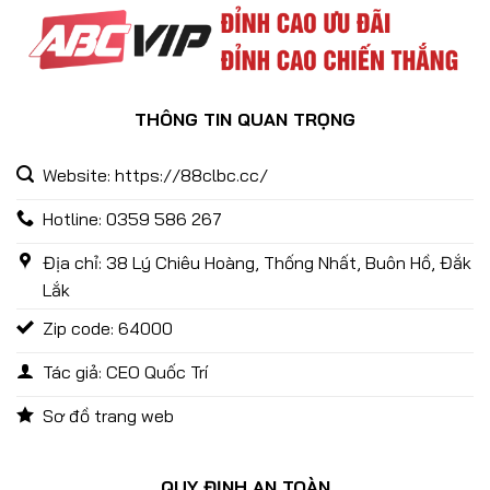
THÔNG TIN QUAN TRỌNG
Giới Thiệu 88CLB – Nhà Cái Cá Cược Hàng Đầu Châu Á
Website: https://88clbc.cc/
27/12/2024
Hotline: 0359 586 267
Địa chỉ: 38 Lý Chiêu Hoàng, Thống Nhất, Buôn Hồ, Đắk
Lắk
Zip code: 64000
Tác giả: CEO Quốc Trí
Sơ đồ trang web
Game Nổ Hũ Quốc Tế 88CLB – Kho Game Săn Thưởng Hot
QUY ĐỊNH AN TOÀN
Nhất 2025