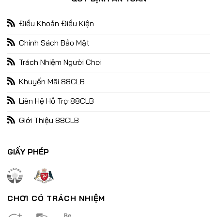
09/01/2025
Điều Khoản Điều Kiện
Chính Sách Bảo Mật
Trách Nhiệm Người Chơi
Khuyến Mãi 88CLB
Liên Hệ Hỗ Trợ 88CLB
Giới Thiệu 88CLB
Nổ Hũ Đổi Thưởng – Bùng Nổ Cùng Chiến Thắng Lớn Đón Tết
29/12/2024
GIẤY PHÉP
CHƠI CÓ TRÁCH NHIỆM