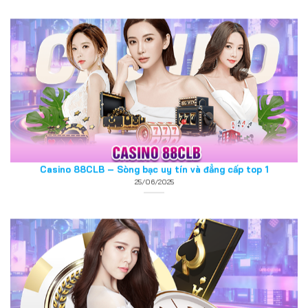
Casino 88CLB – Sòng bạc uy tín và đẳng cấp top 1
25/06/2025