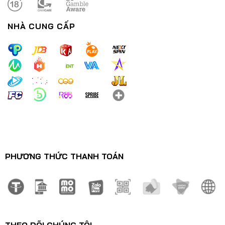
NHÀ CUNG CẤP
Nổ Hũ Thần Tài – Trải Nghiệm Đỉnh Cao Tựa Game Đổi Thưởng
29/12/2024
PHƯƠNG THỨC THANH TOÁN
Nổ Hũ Rừng Rậm 88CLB – Game Săn Thưởng Đỉnh Nóc Kịch
Trần