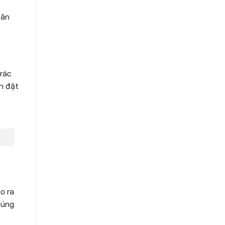
uân
 rác
Nổ Hũ Đổi Thưởng – Bùng Nổ
ền đặt
Cùng Chiến Thắng Lớn Đón
Tết
29/12/2024
o ra
Nổ Hũ Thần Tài – Trải Nghiệm
đúng
Đỉnh Cao Tựa Game Đổi
Thưởng