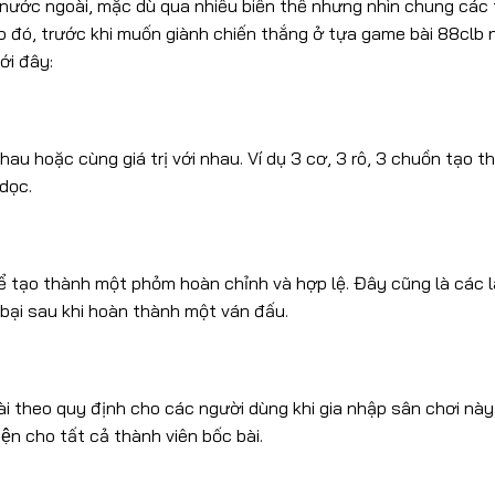
 nước ngoài, mặc dù qua nhiều biến thể nhưng nhìn chung các
 đó, trước khi muốn giành chiến thắng ở tựa game bài 88clb 
ới đây:
 hoặc cùng giá trị với nhau. Ví dụ 3 cơ, 3 rô, 3 chuồn tạo th
dọc.
ể tạo thành một phỏm hoàn chỉnh và hợp lệ. Đây cũng là các l
bại sau khi hoàn thành một ván đấu.
ài theo quy định cho các người dùng khi gia nhập sân chơi này.
ện cho tất cả thành viên bốc bài.