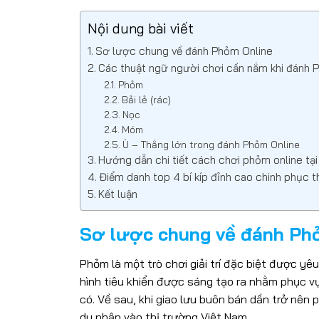
Nội dung bài viết
Sơ lược chung về đánh Phỏm Online
Các thuật ngữ người chơi cần nắm khi đánh 
Phỏm
Bải lẻ (rác)
Nọc
Móm
Ù – Thắng lớn trong đánh Phỏm Online
Hướng dẫn chi tiết cách chơi phỏm online tạ
Điểm danh top 4 bí kíp đỉnh cao chinh phục
Kết luận
Sơ lược chung về đánh Ph
Phỏm là một trò chơi giải trí đặc biệt được y
hình tiêu khiển được sáng tạo ra nhằm phục v
có. Về sau, khi giao lưu buôn bán dần trở nên
du nhập vào thị trường Việt Nam.