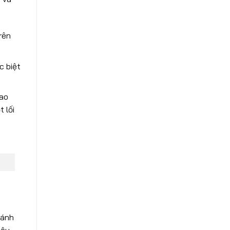
Để Soi Kèo Hiệu Quả Từ Cao
Thủ
14/09/2024
trên
c biệt
cao
 lối
Kèo Chấp – Kinh Nghiệm Bắt
Kèo Chuẩn Nhất Năm 2024
14/09/2024
đánh
Bật Mí Bí Quyết Bắt Kèo Hiệp