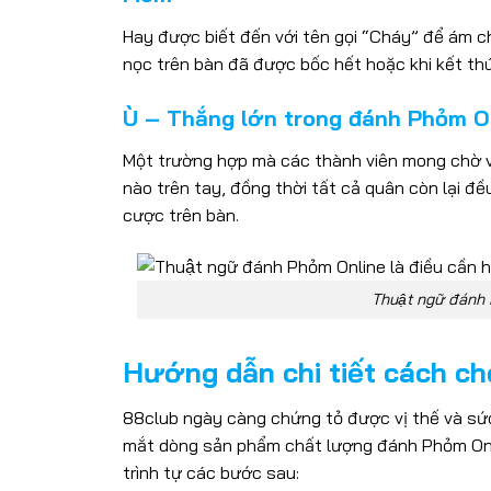
Hay được biết đến với tên gọi “Cháy” để ám c
nọc trên bàn đã được bốc hết hoặc khi kết thú
Ù – Thắng lớn trong đánh Phỏm O
Một trường hợp mà các thành viên mong chờ và
nào trên tay, đồng thời tất cả quân còn lại đề
cược trên bàn.
Thuật ngữ đánh P
Hướng dẫn chi tiết cách ch
88club ngày càng chứng tỏ được vị thế và sứ
mắt dòng sản phẩm chất lượng đánh Phỏm Onli
trình tự các bước sau: