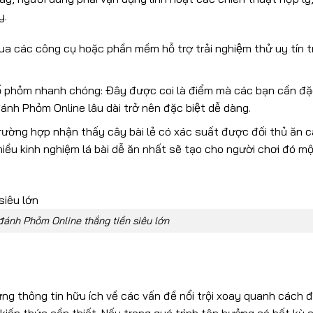
y.
các công cụ hoặc phần mềm hỗ trợ trải nghiệm thử uy tín 
ố phỏm nhanh chóng: Đây được coi là điểm mà các bạn cần đặ
đánh Phỏm Online lâu dài trở nên đặc biệt dễ dàng.
trường hợp nhận thấy cây bài lẻ có xác suất được đối thủ ăn 
hiều kinh nghiệm lá bài dễ ăn nhất sẽ tạo cho người chơi đó một
đánh Phỏm Online thắng tiền siêu lớn
những thông tin hữu ích về các vấn đề nổi trội xoay quanh cách 