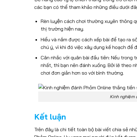
các bạn có thể tham khảo những điều dưới đâ
Rèn luyện cách chơi thường xuyên thông qua 
thị trường hiện nay.
Hiểu và nắm được cách xếp bài để tạo ra s
chú ý, vì khi đó việc xây dụng kế hoạch để 
Cân nhắc với quân bài đầu tiên: Nếu trong 
nhất, thì bạn nên đánh xuống. Bởi lẽ theo n
chơi đơn giản hơn so với bình thường.
Kinh nghiệm 
Kết luận
Trên đây là chi tiết toàn bộ bài viết chia sẻ 