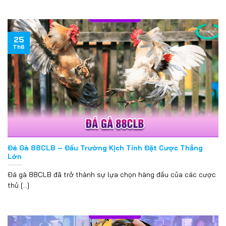
25
Th6
Đá Gà 88CLB – Đấu Trường Kịch Tính Đặt Cược Thắng
Lớn
Đá gà 88CLB đã trở thành sự lựa chọn hàng đầu của các cược
thủ [...]