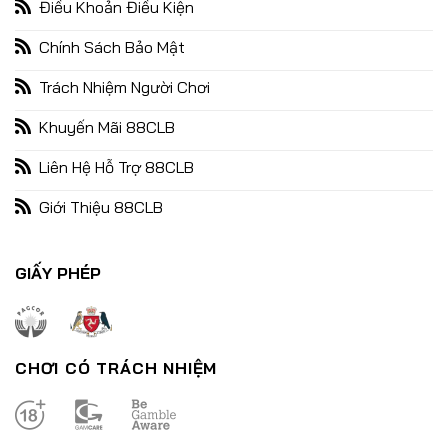
Điều Khoản Điều Kiện
Game Nổ Hũ Quốc Tế 88CLB – Kho Game Săn Thưởng Hot
Nhất 2025
Chính Sách Bảo Mật
09/01/2025
Trách Nhiệm Người Chơi
Khuyến Mãi 88CLB
Liên Hệ Hỗ Trợ 88CLB
Giới Thiệu 88CLB
GIẤY PHÉP
Nổ Hũ Đổi Thưởng – Bùng Nổ Cùng Chiến Thắng Lớn Đón Tết
29/12/2024
CHƠI CÓ TRÁCH NHIỆM