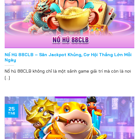
Bắn Cá 88CLB – Săn Cá Đổi Thưởng, Thắng Lớn Mỗi Ngày
25/06/2025
Nổ Hũ 88CLB – Săn Jackpot Khủng, Cơ Hội Thắng Lớn Mỗi
Ngày
Nổ hũ 88CLB không chỉ là một sảnh game giải trí mà còn là nơi
[...]
25
Nổ Hũ 88CLB – Săn Jackpot Khủng, Cơ Hội Thắng Lớn Mỗi
Th6
Ngày
25/06/2025