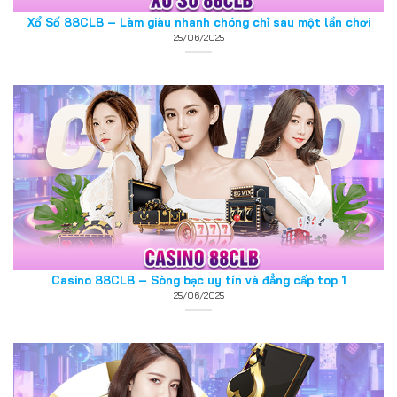
Casino 88CLB – Sòng bạc uy tín và đẳng cấp top 1
25/06/2025