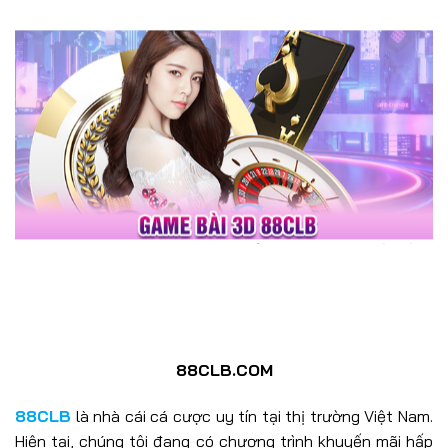
Game bài 3D 88CLB – Sảnh chơi đổi thưởng trực tuyến số 1
25/06/2025
88CLB.COM
88CLB
là nhà cái cá cược uy tín tại thị trường Việt Nam.
Hiện tại, chúng tôi đang có chương trình khuyến mãi hấp