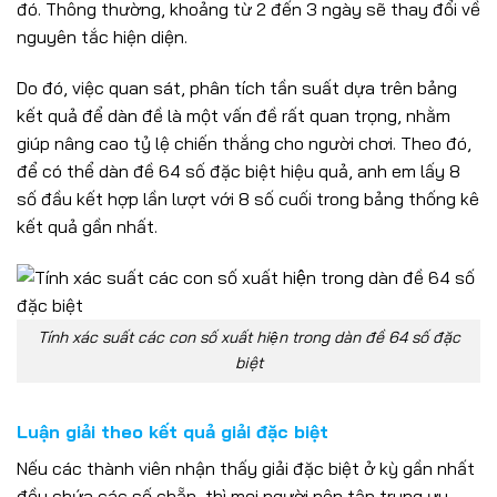
đó. Thông thường, khoảng từ 2 đến 3 ngày sẽ thay đổi về
nguyên tắc hiện diện.
Do đó, việc quan sát, phân tích tần suất dựa trên bảng
kết quả để dàn đề là một vấn đề rất quan trọng, nhằm
giúp nâng cao tỷ lệ chiến thắng cho người chơi. Theo đó,
để có thể dàn đề 64 số đặc biệt hiệu quả, anh em lấy 8
số đầu kết hợp lần lượt với 8 số cuối trong bảng thống kê
kết quả gần nhất.
Tính xác suất các con số xuất hiện trong dàn đề 64 số đặc
biệt
Luận giải theo kết quả giải đặc biệt
Nếu các thành viên nhận thấy giải đặc biệt ở kỳ gần nhất
đều chứa các số chẵn, thì mọi người nên tập trung ưu