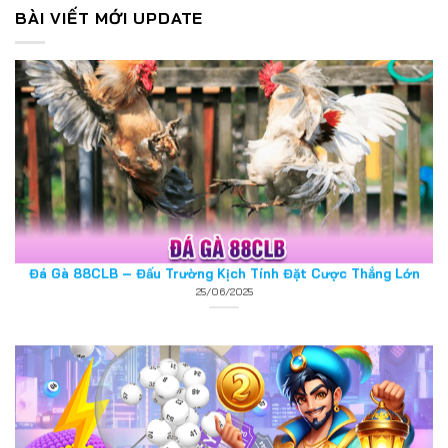
BÀI VIẾT MỚI UPDATE
Đá Gà 88CLB – Đấu Trường Kịch Tính Đặt Cược Thắng Lớn
25/06/2025