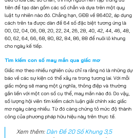
tiên để tạo dàn gồm các số chẵn và dựa trên một quy
luật tự nhiên nào đó. Chẳng hạn, GĐB về 86402, áp dụng
cách trên ta được dàn đề 64 số đặc biệt tương ứng là
00, 02, 04, 06, 08, 20, 22, 24, 26, 28, 40, 42, 44, 46, 48,
60, 62, 64, 66, 68, 80, 82, 84, 86, 88 để nuôi lô khung
cho ngày kế tiếp.
Tìm kiếm con số may mắn qua giấc mơ
Giấc mơ theo nhiều nghiên cứu chỉ ra rằng nó là những dự
báo về các sự kiện có thể xảy ra trong tương lai. Với mỗi
giấc mộng sẽ mang một ý nghĩa, thông điệp và thường
gắn liền với một con số cụ thể, may mắn nào đó. Do vậy,
số lượng hội viên tìm kiếm cách luận giải chính xác giấc
mơ ngày càng nhiều. Từ đó càng chứng tỏ mức độ thành
công của phương pháp hữu hiệu này trên thực tế.
Xem thêm:
Dàn Đề 20 Số Khung 3,5