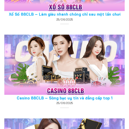
Casino 88CLB – Sòng bạc uy tín và đẳng cấp top 1
25/06/2025