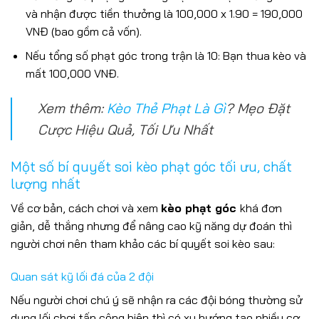
và nhận được tiền thưởng là 100,000 x 1.90 = 190,000
VNĐ (bao gồm cả vốn).
Nếu tổng số phạt góc trong trận là 10: Bạn thua kèo và
mất 100,000 VNĐ.
Xem thêm:
Kèo Thẻ Phạt Là Gì
? Mẹo Đặt
Cược Hiệu Quả, Tối Ưu Nhất
Một số bí quyết soi kèo phạt góc tối ưu, chất
lượng nhất
Về cơ bản, cách chơi và xem
kèo phạt góc
khá đơn
giản, dễ thắng nhưng để nâng cao kỹ năng dự đoán thì
người chơi nên tham khảo các bí quyết soi kèo sau:
Quan sát kỹ lối đá của 2 đội
Nếu người chơi chú ý sẽ nhận ra các đội bóng thường sử
dụng lối chơi tấn công biên thì có xu hướng tạo nhiều cơ