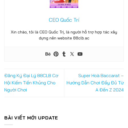
CEO Quốc Trí
Xin chào, tôi là CEO Quốc Trị, là người hỗ trợ hợp tác xây
dựng nên website 88clb.ac
Thể thao 88CLB – Nơi Hội Tụ Của Đam Mê Và Cơ Hội Thắng
Đăng Ký Đại Lý 88CLB Cơ
Super Hoà Baccarat –
Lớn
Hội Kiếm Tiền Khủng Cho
Hướng Dẫn Chơi Đầy Đủ Từ
25/06/2025
Người Chơi
A Đến Z 2024
BÀI VIẾT MỚI UPDATE