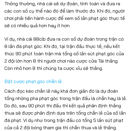
Thông thường, nhà cái sẽ dự đoán, tính toán và đưa ra
các con số cụ thể nào đó để làm thước đo. Khi đó, người
chơi phải tiến hành cược để xem số lần phạt góc thực tế
sẽ có nhiều quả hơn hay ít hơn.
Ví dụ, nhà cái 88clb đưa ra con số dự đoán trong trận có
8 lần đá phạt góc. Khi đó, tại trận đấu thực tế, nếu kết
thúc 90 phút toàn trận mà tổng số lần sút phạt góc của
2 đội lớn hơn 8 thì người chơi nào cược cửa Tài thắng.
Còn nhỏ hơn 8 thì chúng ta cược xỉu sẽ thắng.
Đặt cược phạt góc chẵn lẻ
Cách đọc kèo chẵn lẻ này khá đơn giản đó là dự đoán
tổng những pha phạt góc trong trận đấu là chẵn hay là lẻ.
Do đó, sau 90 phút thi đấu thì kết quả phân định thắng
thua sẽ được phân định dựa trên tổng chẵn lẻ của số lần
đá phạt. Ví dụ như trong trận đấu có tổng 5 lần sút phạt
của cả 2 đội bóng tham gia thì chẵn thua và lẻ thắng.