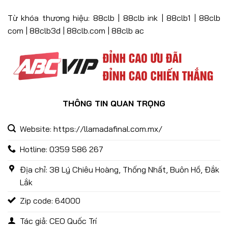
Từ khóa thương hiệu: 88clb | 88clb ink | 88clb1 | 88clb
com | 88clb3d | 88clb.com | 88clb ac
THÔNG TIN QUAN TRỌNG
Giới Thiệu 88CLB – Nhà Cái Cá Cược Hàng Đầu Châu Á
27/12/2024
Website: https://llamadafinal.com.mx/
Hotline: 0359 586 267
Địa chỉ: 38 Lý Chiêu Hoàng, Thống Nhất, Buôn Hồ, Đắk
Lắk
Zip code: 64000
Tác giả: CEO Quốc Trí