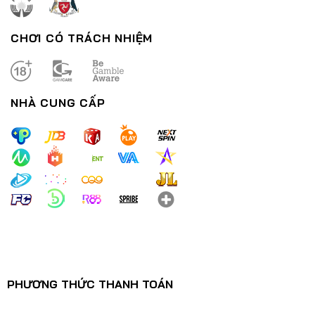
CHƠI CÓ TRÁCH NHIỆM
NHÀ CUNG CẤP
Nổ Hũ Thần Tài – Trải Nghiệm Đỉnh Cao Tựa Game Đổi Thưởng
29/12/2024
PHƯƠNG THỨC THANH TOÁN