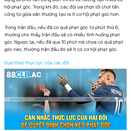
hội phạt góc. Trong khi đó, các đội ưa chọn lối chơi tấn
công từ giữa sân thường tạo ra ít cơ hội phạt góc hơn.
Trong trận đấu, nếu đã có quả phạt góc từ phút thứ 6,
thường cho thấy trận đấu sẽ có nhiều tình huống phạt
góc. Ngược lại, nếu đã qua 10 phút mà chưa có quả phạt
góc nào, thường trận đấu đó sẽ ít có cơ hội phạt góc.
Dựa theo thực lực của các đội