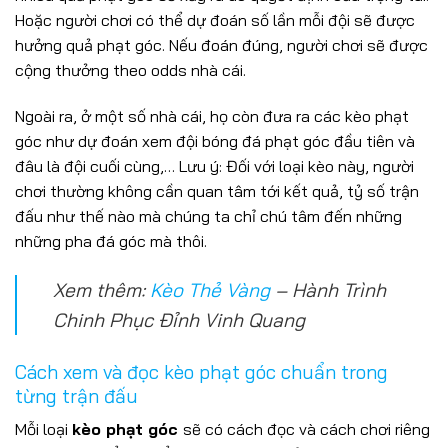
Hoặc người chơi có thể dự đoán số lần mỗi đội sẽ được
hưởng quả phạt góc. Nếu đoán đúng, người chơi sẽ được
cộng thưởng theo odds nhà cái.
Ngoài ra, ở một số nhà cái, họ còn đưa ra các kèo phạt
góc như dự đoán xem đội bóng đá phạt góc đầu tiên và
đâu là đội cuối cùng,… Lưu ý: Đối với loại kèo này, người
chơi thường không cần quan tâm tới kết quả, tỷ số trận
đấu như thế nào mà chúng ta chỉ chú tâm đến những
những pha đá góc mà thôi.
Xem thêm:
Kèo Thẻ Vàng
– Hành Trình
Chinh Phục Đỉnh Vinh Quang
Cách xem và đọc kèo phạt góc chuẩn trong
từng trận đấu
Mỗi loại
kèo phạt góc
sẽ có cách đọc và cách chơi riêng