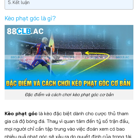
Kết luận
Kèo phạt góc là gì?
Đặc điểm và cách chơi kèo phạt góc cơ bản
Kèo phạt góc
là kèo đặc biệt dành cho cược thủ tham
gia cá độ bóng đá. Thay vì quan tâm đến tỷ số trận đấu,
mọi người chỉ cần tập trung vào việc đoán xem có bao
nhiêu quả phạt góc sẽ xảy ra do quyết định của trọng tài.