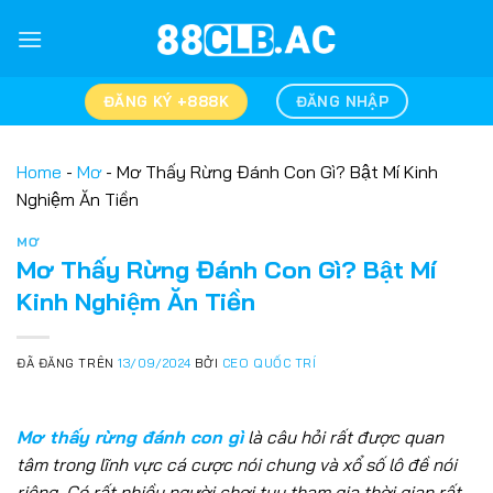
Chuyển
đến
nội
dung
ĐĂNG KÝ +888K
ĐĂNG NHẬP
Home
-
Mơ
-
Mơ Thấy Rừng Đánh Con Gì? Bật Mí Kinh
Nghiệm Ăn Tiền
MƠ
Mơ Thấy Rừng Đánh Con Gì? Bật Mí
Kinh Nghiệm Ăn Tiền
ĐÃ ĐĂNG TRÊN
13/09/2024
BỞI
CEO QUỐC TRÍ
Mơ thấy rừng đánh con gì
là câu hỏi rất được quan
tâm trong lĩnh vực cá cược nói chung và xổ số lô đề nói
riêng. Có rất nhiều người chơi tuy tham gia thời gian rất