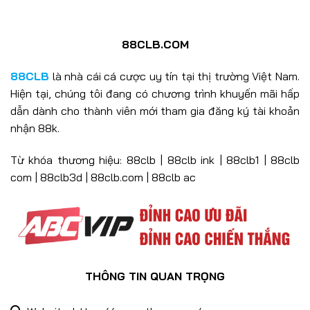
88CLB.COM
88CLB
là nhà cái cá cược uy tín tại thị trường Việt Nam.
Hiện tại, chúng tôi đang có chương trình khuyến mãi hấp
Khuyến Mãi 88CLB – Ưu Đãi Hấp Dẫn Nhận Thưởng Mỗi Ngày
20/06/2025
dẫn dành cho thành viên mới tham gia đăng ký tài khoản
nhận 88k.
Từ khóa thương hiệu: 88clb | 88clb ink | 88clb1 | 88clb
com | 88clb3d | 88clb.com | 88clb ac
THÔNG TIN QUAN TRỌNG
Giới Thiệu 88CLB – Nhà Cái Cá Cược Hàng Đầu Châu Á
27/12/2024