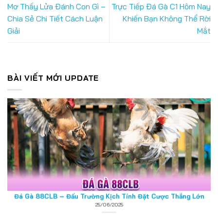
Thể thao 88CLB – Nơi Hội Tụ Của Đam Mê Và Cơ Hội Thắng
Mơ Thấy Lửa Đánh Con Gì –
Trực Tiếp Đá Gà C1 Hôm Nay
Lớn
Chia Sẻ Chi Tiết Cách Luận
Khiến Bạn Không Thể Rời
25/06/2025
Giải
Mắt
BÀI VIẾT MỚI UPDATE
Đá Gà 88CLB – Đấu Trường Kịch Tính Đặt Cược Thắng Lớn
25/06/2025