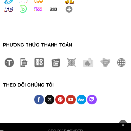
PHƯƠNG THỨC THANH TOÁN
Nổ Hũ Rừng Rậm 88CLB – Game Săn Thưởng Đỉnh Nóc Kịch
Trần
THEO DÕI CHÚNG TÔI
29/12/2024
×