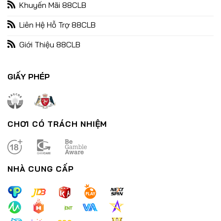
Khuyến Mãi 88CLB
Liên Hệ Hỗ Trợ 88CLB
Giới Thiệu 88CLB
Nổ Hũ Đổi Thưởng – Bùng Nổ Cùng Chiến Thắng Lớn Đón Tết
29/12/2024
GIẤY PHÉP
CHƠI CÓ TRÁCH NHIỆM
NHÀ CUNG CẤP
Nổ Hũ Thần Tài – Trải Nghiệm Đỉnh Cao Tựa Game Đổi Thưởng
29/12/2024