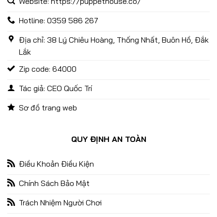
Website: https://puppethouse.co/
Hotline: 0359 586 267
Địa chỉ: 38 Lý Chiêu Hoàng, Thống Nhất, Buôn Hồ, Đắk
Lắk
Zip code: 64000
Tác giả: CEO Quốc Trí
Sơ đồ trang web
Game Nổ Hũ Quốc Tế 88CLB – Kho Game Săn Thưởng Hot
Nhất 2025
QUY ĐỊNH AN TOÀN
09/01/2025
Điều Khoản Điều Kiện
Chính Sách Bảo Mật
Trách Nhiệm Người Chơi