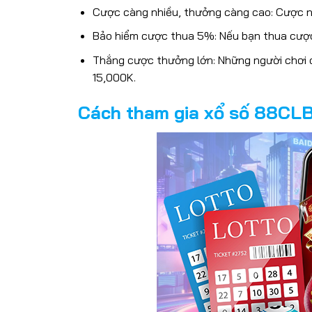
Cược càng nhiều, thưởng càng cao: Cược n
Bảo hiểm cược thua 5%: Nếu bạn thua cược
Thắng cược thưởng lớn: Những người chơi 
15,000K.
Cách tham gia xổ số 88CL