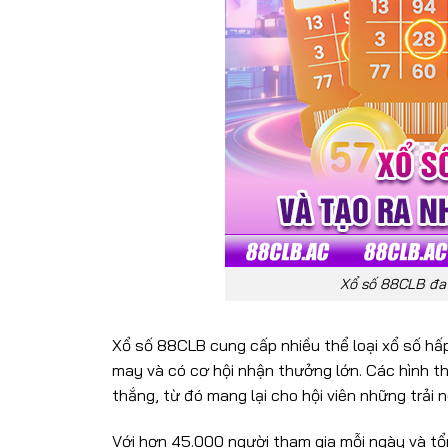
Xổ số 88CLB đa 
Xổ số 88CLB cung cấp nhiều thể loại xổ số hấp
may và có cơ hội nhận thưởng lớn. Các hình t
thắng, từ đó mang lại cho hội viên những trải 
Với hơn 45.000 người tham gia mỗi ngày và tổ