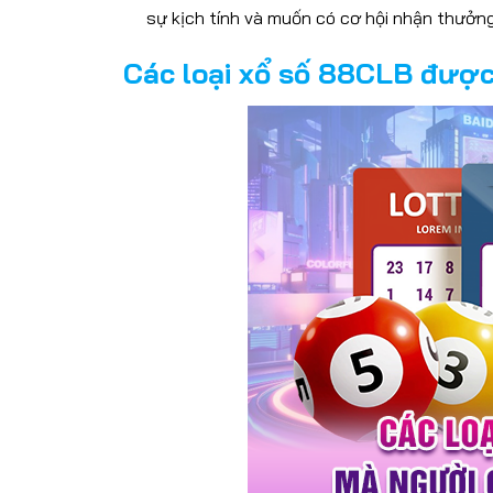
sự kịch tính và muốn có cơ hội nhận thưởng
Các loại xổ số 88CLB được