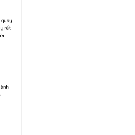
Thủ
14/09/2024
n quay
y rất
ời
Kèo Chấp – Kinh Nghiệm Bắt
Kèo Chuẩn Nhất Năm 2024
14/09/2024
dành
u
Bật Mí Bí Quyết Bắt Kèo Hiệp
Phụ Chuẩn Nhất Năm 2024