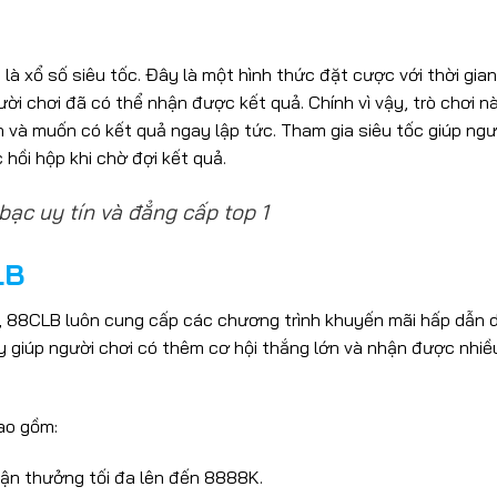
là xổ số siêu tốc. Đây là một hình thức đặt cược với thời gia
ời chơi đã có thể nhận được kết quả. Chính vì vậy, trò chơi nà
h và muốn có kết quả ngay lập tức. Tham gia siêu tốc giúp ngư
c hồi hộp khi chờ đợi kết quả.
ạc uy tín và đẳng cấp top 1
LB
g, 88CLB luôn cung cấp các chương trình khuyến mãi hấp dẫn 
 giúp người chơi có thêm cơ hội thắng lớn và nhận được nhiề
ao gồm:
hận thưởng tối đa lên đến 8888K.