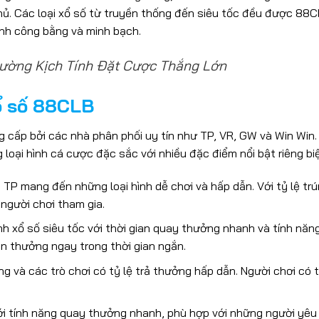
ủ. Các loại xổ số từ truyền thống đến siêu tốc đều được 88
nh công bằng và minh bạch.
ường Kịch Tính Đặt Cược Thắng Lớn
ổ số 88CLB
cấp bởi các nhà phân phối uy tín như TP, VR, GW và Win Win.
loại hình cá cược đặc sắc với nhiều đặc điểm nổi bật riêng biệ
 TP mang đến những loại hình dễ chơi và hấp dẫn. Với tỷ lệ tr
người chơi tham gia.
nh xổ số siêu tốc với thời gian quay thưởng nhanh và tính năn
ận thưởng ngay trong thời gian ngắn.
g và các trò chơi có tỷ lệ trả thưởng hấp dẫn. Người chơi có 
ới tính năng quay thưởng nhanh, phù hợp với những người yêu