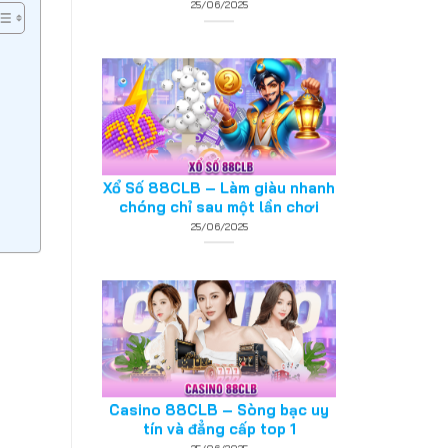
Xổ Số 88CLB – Làm giàu nhanh
chóng chỉ sau một lần chơi
25/06/2025
Casino 88CLB – Sòng bạc uy
tín và đẳng cấp top 1
25/06/2025