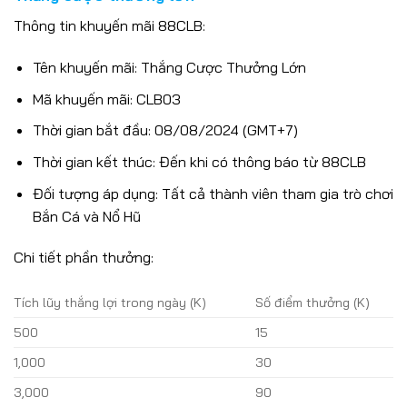
Thông tin khuyến mãi 88CLB:
Tên khuyến mãi: Thắng Cược Thưởng Lớn
Mã khuyến mãi: CLB03
Thời gian bắt đầu: 08/08/2024 (GMT+7)
Thời gian kết thúc: Đến khi có thông báo từ 88CLB
Đối tượng áp dụng: Tất cả thành viên tham gia trò chơi
Bắn Cá và Nổ Hũ
Chi tiết phần thưởng:
Tích lũy thắng lợi trong ngày (K)
Số điểm thưởng (K)
500
15
1,000
30
3,000
90