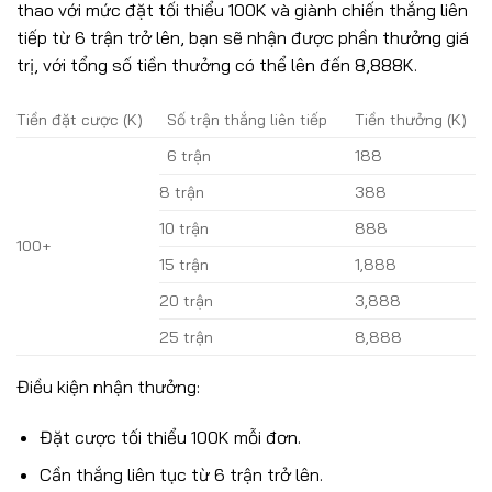
thao với mức đặt tối thiểu 100K và giành chiến thắng liên
tiếp từ 6 trận trở lên, bạn sẽ nhận được phần thưởng giá
trị, với tổng số tiền thưởng có thể lên đến 8,888K.
Tiền đặt cược (K)
Số trận thắng liên tiếp
Tiền thưởng (K)
6 trận
188
8 trận
388
10 trận
888
100+
15 trận
1,888
20 trận
3,888
25 trận
8,888
Điều kiện nhận thưởng:
Đặt cược tối thiểu 100K mỗi đơn.
Cần thắng liên tục từ 6 trận trở lên.