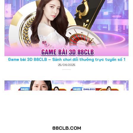
Game bài 3D 88CLB – Sảnh chơi đổi thưởng trực tuyến số 1
25/06/2025
Khuyến Mãi 88CLB – Ưu Đãi Hấp Dẫn Nhận Thưởng Mỗi Ngày
20/06/2025
88CLB.COM