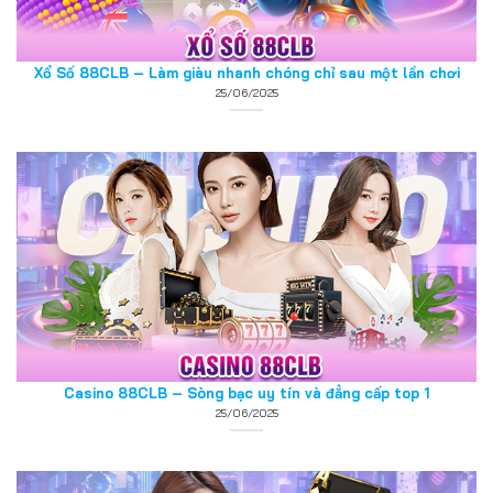
Casino 88CLB – Sòng bạc uy tín và đẳng cấp top 1
25/06/2025