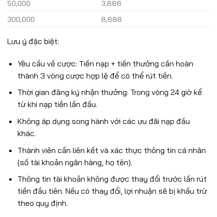
50,000
3,888
300,000
8,888
Lưu ý đặc biệt:
Yêu cầu về cược: Tiền nạp + tiền thưởng cần hoàn
thành 3 vòng cược hợp lệ để có thể rút tiền.
Thời gian đăng ký nhận thưởng: Trong vòng 24 giờ kể
từ khi nạp tiền lần đầu.
Không áp dụng song hành với các ưu đãi nạp đầu
khác.
Thành viên cần liên kết và xác thực thông tin cá nhân
(số tài khoản ngân hàng, họ tên).
Thông tin tài khoản không được thay đổi trước lần rút
tiền đầu tiên. Nếu có thay đổi, lợi nhuận sẽ bị khấu trừ
theo quy định.