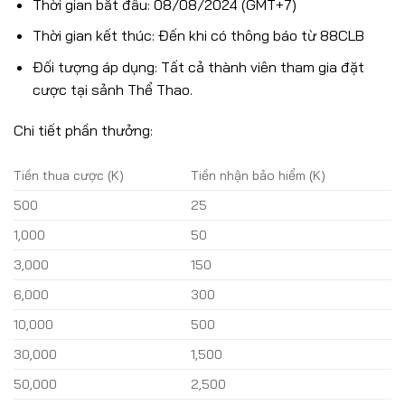
Thời gian bắt đầu: 08/08/2024 (GMT+7)
Thời gian kết thúc: Đến khi có thông báo từ 88CLB
Đối tượng áp dụng: Tất cả thành viên tham gia đặt
cược tại sảnh Thể Thao.
Chi tiết phần thưởng:
Tiền thua cược (K)
Tiền nhận bảo hiểm (K)
500
25
1,000
50
3,000
150
6,000
300
10,000
500
30,000
1,500
50,000
2,500