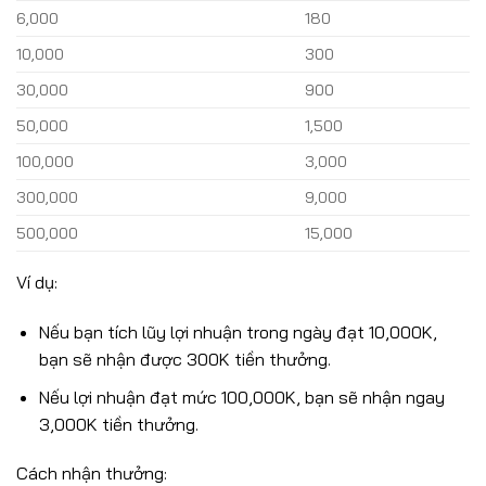
6,000
180
10,000
300
30,000
900
50,000
1,500
100,000
3,000
300,000
9,000
500,000
15,000
Ví dụ:
Nếu bạn tích lũy lợi nhuận trong ngày đạt 10,000K,
bạn sẽ nhận được 300K tiền thưởng.
Nếu lợi nhuận đạt mức 100,000K, bạn sẽ nhận ngay
3,000K tiền thưởng.
Cách nhận thưởng: