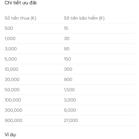
Chi tiết ưu đãi:
Số tiền thua (K)
Số tiền bảo hiểm (K)
500
15
1,000
30
3,000
90
5,000
150
10,000
300
30,000
900
50,000
1,500
100,000
3,000
300,000
9,000
900,000
27,000
Ví dụ: