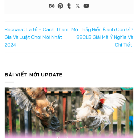
Thể thao 88CLB – Nơi Hội Tụ Của Đam Mê Và Cơ Hội Thắng
Baccarat Là Gì – Cách Tham
Mơ Thấy Biển Đánh Con Gì?
Lớn
Gia Và Luật Chơi Mới Nhất
88CLB Giải Mã Ý Nghĩa Và
25/06/2025
2024
Chi Tiết
BÀI VIẾT MỚI UPDATE
Đá Gà 88CLB – Đấu Trường Kịch Tính Đặt Cược Thắng Lớn
25/06/2025