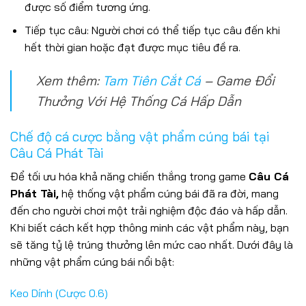
được số điểm tương ứng.
Tiếp tục câu: Người chơi có thể tiếp tục câu đến khi
hết thời gian hoặc đạt được mục tiêu đề ra.
Xem thêm:
Tam Tiên Cắt Cá
– Game Đổi
Thưởng Với Hệ Thống Cá Hấp Dẫn
Chế độ cá cược bằng vật phẩm cúng bái tại
Câu Cá Phát Tài
Để tối ưu hóa khả năng chiến thắng trong game
Câu Cá
Phát Tài,
hệ thống vật phẩm cúng bái đã ra đời, mang
đến cho người chơi một trải nghiệm độc đáo và hấp dẫn.
Khi biết cách kết hợp thông minh các vật phẩm này, bạn
sẽ tăng tỷ lệ trúng thưởng lên mức cao nhất. Dưới đây là
những vật phẩm cúng bái nổi bật:
Keo Dính (Cược 0.6)