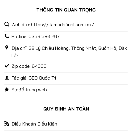
THÔNG TIN QUAN TRỌNG
Giới Thiệu 88CLB – Nhà Cái Cá Cược Hàng Đầu Châu Á
27/12/2024
Website: https://llamadafinal.com.mx/
Hotline: 0359 586 267
Địa chỉ: 38 Lý Chiêu Hoàng, Thống Nhất, Buôn Hồ, Đắk
Lắk
Zip code: 64000
Tác giả: CEO Quốc Trí
Sơ đồ trang web
Game Nổ Hũ Quốc Tế 88CLB – Kho Game Săn Thưởng Hot
Nhất 2025
QUY ĐỊNH AN TOÀN
09/01/2025
Điều Khoản Điều Kiện