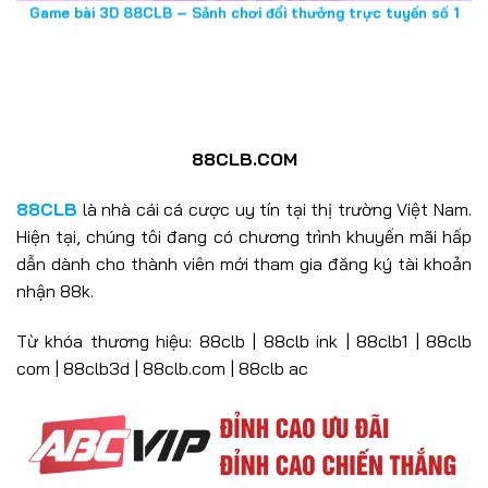
88CLB.COM
88CLB
là nhà cái cá cược uy tín tại thị trường Việt Nam.
Khuyến Mãi 88CLB – Ưu Đãi Hấp Dẫn Nhận Thưởng Mỗi Ngày
Hiện tại, chúng tôi đang có chương trình khuyến mãi hấp
20/06/2025
dẫn dành cho thành viên mới tham gia đăng ký tài khoản
nhận 88k.
Từ khóa thương hiệu: 88clb | 88clb ink | 88clb1 | 88clb
com | 88clb3d | 88clb.com | 88clb ac