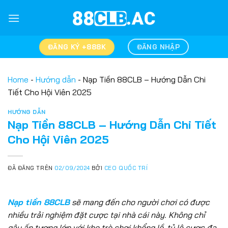
Chuyển
đến
nội
dung
ĐĂNG KÝ +888K
ĐĂNG NHẬP
Home
-
Hướng dẫn
-
Nạp Tiền 88CLB – Hướng Dẫn Chi
Tiết Cho Hội Viên 2025
HƯỚNG DẪN
Nạp Tiền 88CLB – Hướng Dẫn Chi Tiết
Cho Hội Viên 2025
ĐÃ ĐĂNG TRÊN
02/09/2024
BỞI
CEO QUỐC TRÍ
Nạp tiền 88CLB
sẽ mang đến cho người chơi có được
nhiều trải nghiệm đặt cược tại nhà cái này. Không chỉ
gây ấn tượng lớn với kho trò chơi khổng lồ, tỷ lệ cược đa