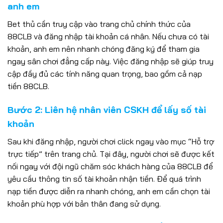
anh em
Bet thủ cần truy cập vào trang chủ chính thức của
88CLB và đăng nhập tài khoản cá nhân. Nếu chưa có tài
khoản, anh em nên nhanh chóng đăng ký để tham gia
ngay sân chơi đẳng cấp này. Việc đăng nhập sẽ giúp truy
cập đầy đủ các tính năng quan trọng, bao gồm cả nạp
tiền 88CLB.
Bước 2: Liên hệ nhân viên CSKH để lấy số tài
khoản
Sau khi đăng nhập, người chơi click ngay vào mục “Hỗ trợ
trực tiếp” trên trang chủ. Tại đây, người chơi sẽ được kết
nối ngay với đội ngũ chăm sóc khách hàng của 88CLB để
yêu cầu thông tin số tài khoản nhận tiền. Để quá trình
nạp tiền được diễn ra nhanh chóng, anh em cần chọn tài
khoản phù hợp với bản thân đang sử dụng.