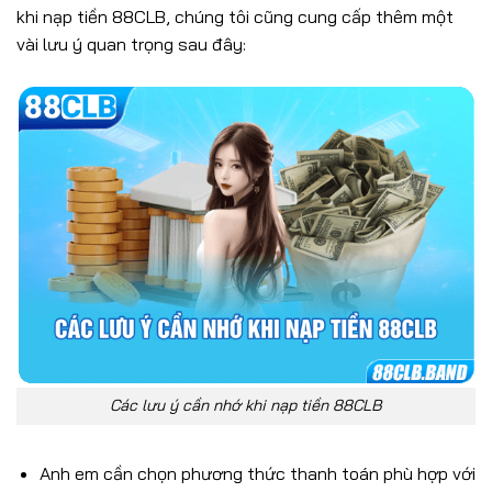
khi nạp tiền 88CLB, chúng tôi cũng cung cấp thêm một
vài lưu ý quan trọng sau đây:
Các lưu ý cần nhớ khi nạp tiền 88CLB
Anh em cần chọn phương thức thanh toán phù hợp với