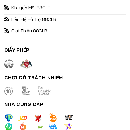
Khuyến Mãi 88CLB
Liên Hệ Hỗ Trợ 88CLB
Giới Thiệu 88CLB
GIẤY PHÉP
Nổ Hũ Đổi Thưởng – Bùng Nổ Cùng Chiến Thắng Lớn Đón Tết
29/12/2024
CHƠI CÓ TRÁCH NHIỆM
NHÀ CUNG CẤP