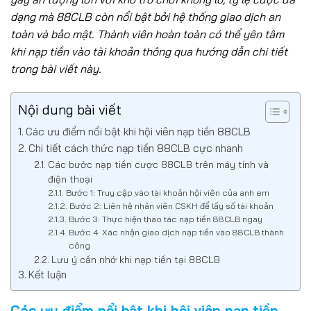
dạng mà 88CLB còn nổi bật bởi hệ thống giao dịch an
toàn và bảo mật. Thành viên hoàn toàn có thể yên tâm
khi nạp tiền vào tài khoản thông qua hướng dẫn chi tiết
trong bài viết này.
Nội dung bài viết
Các ưu điểm nổi bật khi hội viên nạp tiền 88CLB
Chi tiết cách thức nạp tiền 88CLB cực nhanh
Các bước nạp tiền cược 88CLB trên máy tính và
điện thoại
Bước 1: Truy cập vào tài khoản hội viên của anh em
Bước 2: Liên hệ nhân viên CSKH để lấy số tài khoản
Bước 3: Thực hiện thao tác nạp tiền 88CLB ngay
Bước 4: Xác nhận giao dịch nạp tiền vào 88CLB thành
công
Lưu ý cần nhớ khi nạp tiền tại 88CLB
Kết luận
Các ưu điểm nổi bật khi hội viên nạp tiền