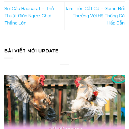
Soi Cầu Baccarat – Thủ
Tam Tiên Cắt Cá – Game Đổi
Thuật Giúp Người Chơi
Thưởng Với Hệ Thống Cá
Thắng Lớn
Hấp Dẫn
Thể thao 88CLB – Nơi Hội Tụ Của Đam Mê Và Cơ Hội Thắng
Lớn
25/06/2025
BÀI VIẾT MỚI UPDATE
Đá Gà 88CLB – Đấu Trường Kịch Tính Đặt Cược Thắng Lớn
25/06/2025